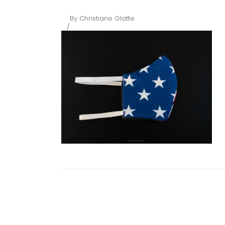
By
Christiane Glatte