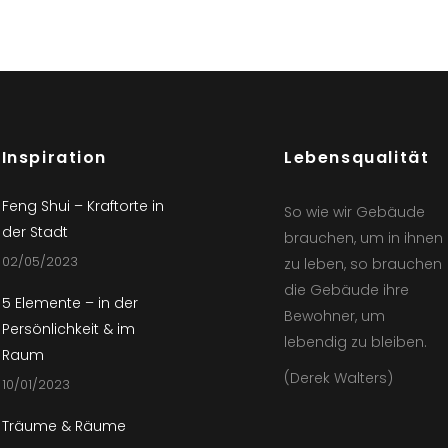
Inspiration
Lebensqualität
Feng Shui – Kraftorte in
So wie wir Gebäude
der Stadt
brauchen, um in ihnen
02/05/2023
zu leben, so brauchen
die Gebäude ihre
5 Elemente – in der
Bewohner, um
Persönlichkeit & im
lebendig zu bleiben.
Raum
(Derek Walters)
10/01/2023
Träume & Räume