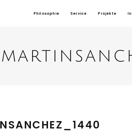
Philosophie
Service
Projekte
I
martinsanch
NSANCHEZ_1440