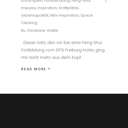
Entrümpeln
,
Farbberatung
,
Feng-Shui
,
Impulse
,
Inspiration
,
Kraftplätze
,
Lebensqualität
,
Mini-Inspiration
,
Space
Clearing
By
Christiane Glatte
Dieser Satz, den ich bei einer Feng Shui
Fortbildung vom DFSI Freiburg hörte, ging
mir nicht mehr aus dem Kopf
READ MORE