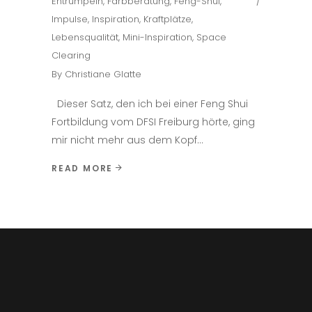
Entrümpeln
,
Farbberatung
,
Feng-Shui
,
Impulse
,
Inspiration
,
Kraftplätze
,
Lebensqualität
,
Mini-Inspiration
,
Space
Clearing
By
Christiane Glatte
Dieser Satz, den ich bei einer Feng Shui
Fortbildung vom DFSI Freiburg hörte, ging
mir nicht mehr aus dem Kopf
READ MORE